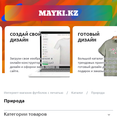
СОЗДАЙ СВОЙ
ГОТОВЫЙ
ДИЗАЙН
ДИЗАЙН
Загрузи свое изображение в
Большой каталог стильны
онлайн-конструкторе, создай
трендовых принтов. Выб
дизайн и оформи заказ прямо на
готовый дизайн для себя 
сайте.
подарок и заказывай в пар
Интернет-магазин футболок с печатью
Каталог
Природа
Природа
Категории товаров