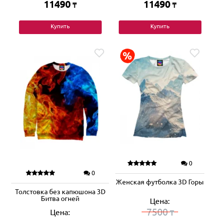
11490
11490
₸
₸
Купить
Купить
0
0
Женская футболка 3D Горы
Толстовка без капюшона 3D
Битва огней
Цена:
7500
Цена:
₸