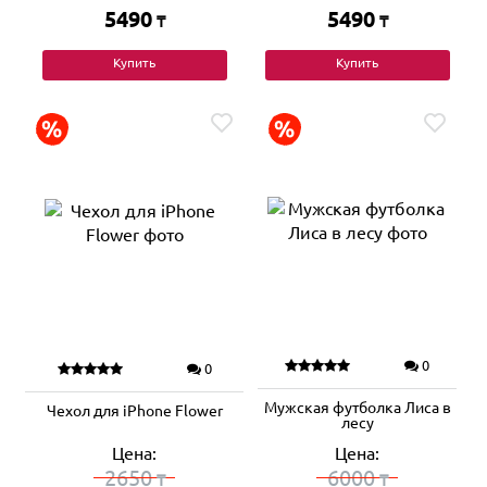
5490
5490
₸
₸
Купить
Купить
0
0
Мужская футболка Лиса в
Чехол для iPhone Flower
лесу
Цена:
Цена:
2650
6000
₸
₸