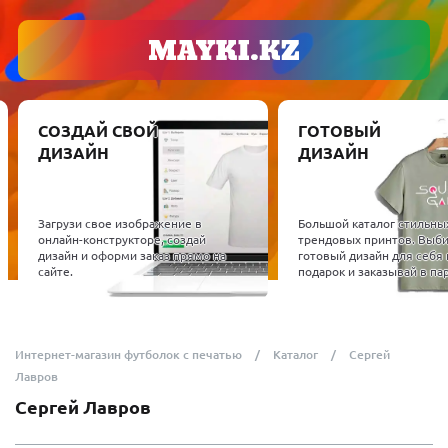
СОЗДАЙ СВОЙ
ГОТОВЫЙ
ДИЗАЙН
ДИЗАЙН
Загрузи свое изображение в
Большой каталог стильны
онлайн-конструкторе, создай
трендовых принтов. Выб
дизайн и оформи заказ прямо на
готовый дизайн для себя 
сайте.
подарок и заказывай в пар
Интернет-магазин футболок с печатью
Каталог
Сергей
Лавров
Сергей Лавров