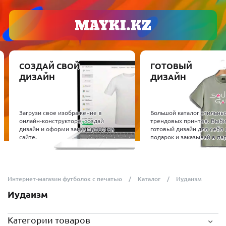
СОЗДАЙ СВОЙ
ГОТОВЫЙ
ДИЗАЙН
ДИЗАЙН
Загрузи свое изображение в
Большой каталог стильны
онлайн-конструкторе, создай
трендовых принтов. Выб
дизайн и оформи заказ прямо на
готовый дизайн для себя 
сайте.
подарок и заказывай в пар
Интернет-магазин футболок с печатью
Каталог
Иудаизм
Иудаизм
Категории товаров