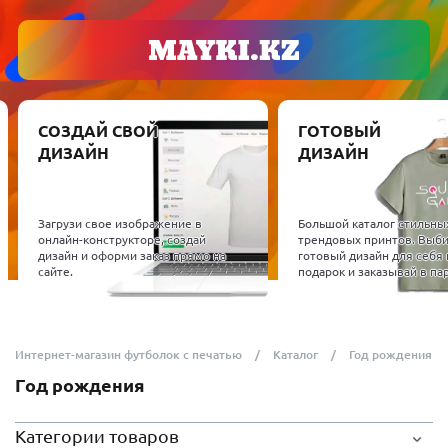
СОЗДАЙ СВОЙ
ГОТОВЫЙ
ДИЗАЙН
ДИЗАЙН
Загрузи свое изображение в
Большой каталог стильны
онлайн-конструкторе, создай
трендовых принтов. Выб
дизайн и оформи заказ прямо на
готовый дизайн для себя 
сайте.
подарок и заказывай в пар
Интернет-магазин футболок с печатью
Каталог
Год рождения
Год рождения
Категории товаров