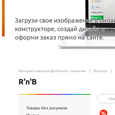
Загрузи свое изображение в онла
конструкторе, создай дизайн и
оформи заказ прямо на сайте.
Интернет-магазин футболок с печатью
Каталог
R'n'B
Но
Товары без рисунков