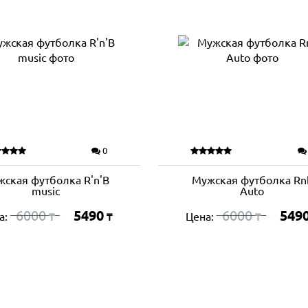
0
ская футболка R'n'B
Мужская футболка Rn
music
Auto
6000
5490
6000
549
а:
Цена:
₸
₸
₸