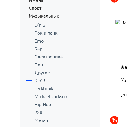
Имена
Спорт
Музыкальные
D'n'B
Рок и панк
Emo
Rap
Электроника
Поп
Другое
Му
R'n'B
tecktonik
Цен
Michael Jackson
Hip-Hop
228
Метал