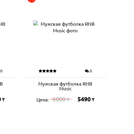
0
0
B
Мужская футболка RNB
Music
0
6000
5490
Цена:
₸
₸
₸