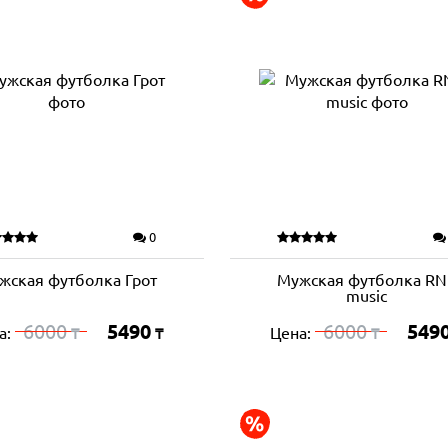
0
жская футболка Грот
Мужская футболка RN
music
6000
5490
6000
549
а:
Цена:
₸
₸
₸