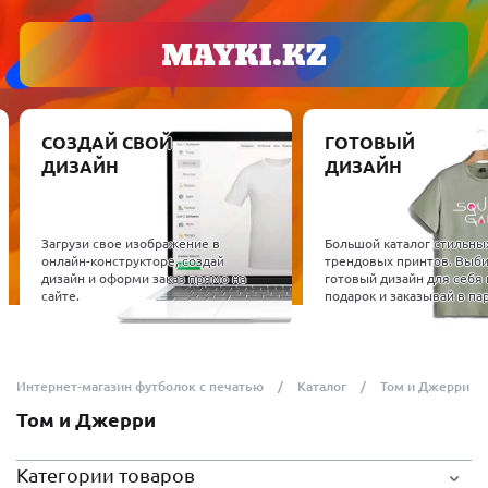
СОЗДАЙ СВОЙ
ГОТОВЫЙ
ДИЗАЙН
ДИЗАЙН
Загрузи свое изображение в
Большой каталог стильны
онлайн-конструкторе, создай
трендовых принтов. Выб
дизайн и оформи заказ прямо на
готовый дизайн для себя 
сайте.
подарок и заказывай в пар
Интернет-магазин футболок с печатью
Каталог
Том и Джерри
Том и Джерри
Категории товаров