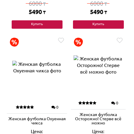
6000
6000
₸
₸
5490
5490
₸
₸
Купить
Купить
0
0
Женская футболка
Женская футболка Охуенная
Осторожно! Стерве всё
чикса
можно
Цена:
Цена: