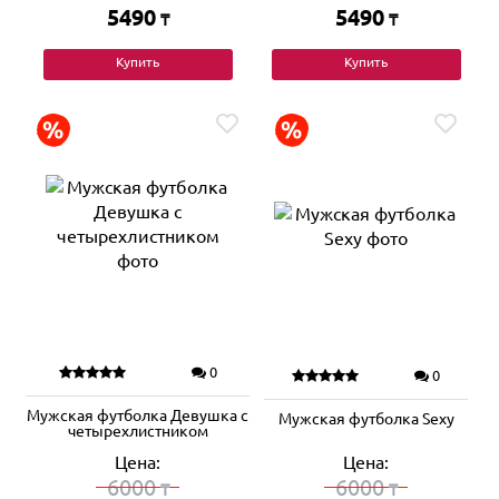
5490
5490
₸
₸
Купить
Купить
0
0
Мужская футболка Девушка с
Мужская футболка Sexy
четырехлистником
Цена:
Цена:
6000
6000
₸
₸