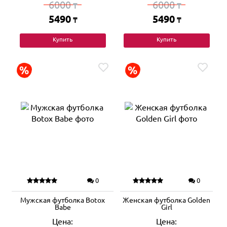
6000
6000
₸
₸
5490
5490
₸
₸
Купить
Купить
0
0
Мужская футболка Botox
Женская футболка Golden
Babe
Girl
Цена:
Цена: