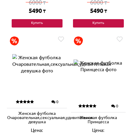
6000
6000
₸
₸
5490
5490
₸
₸
Купить
Купить
0
0
Женская футболка
Очаровательная,cексуальная,удивительная
Женская футболка
девушка
Принцесса
Цена:
Цена: