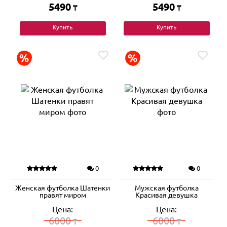
5490
5490
₸
₸
Купить
Купить
0
0
Женская футболка Шатенки
Мужская футболка
правят миром
Красивая девушка
Цена:
Цена:
6000
6000
₸
₸