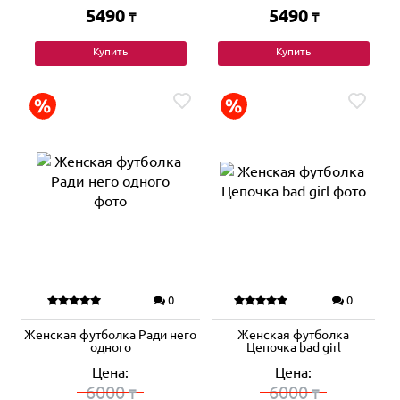
5490
5490
₸
₸
Купить
Купить
0
0
Женская футболка Ради него
Женская футболка
одного
Цепочка bad girl
Цена:
Цена:
6000
6000
₸
₸