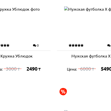
0
Кружка Ублюдок
Мужская футболка Х
3000
2490
6000
549
а:
Цена:
₸
₸
₸