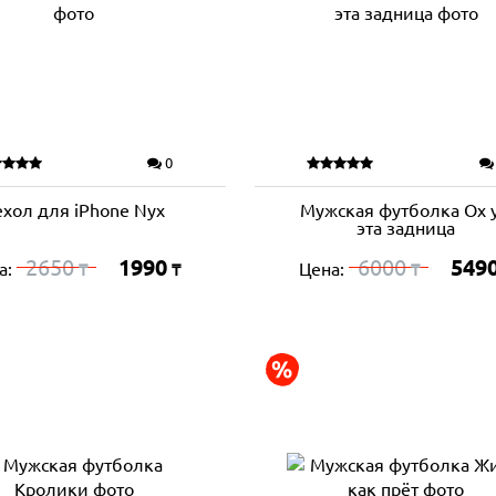
0
ехол для iPhone Nyx
Мужская футболка Ох 
эта задница
2650
1990
6000
549
а:
Цена:
₸
₸
₸