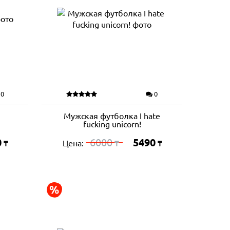
0
0
Мужская футболка I hate
fucking unicorn!
0
6000
5490
Цена:
₸
₸
₸