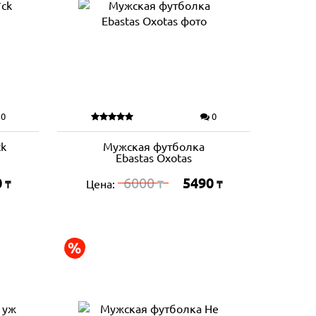
0
0
k
Мужская футболка
Ebastas Oxotas
0
6000
5490
Цена:
₸
₸
₸