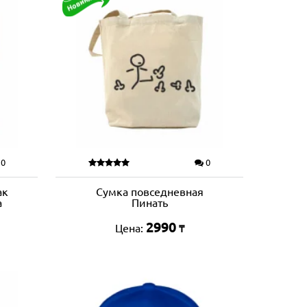
0
0
ак
Сумка повседневная
а
Пинать
2990
Цена:
₸