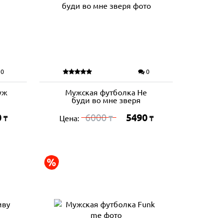
0
0
уж
Мужская футболка Не
буди во мне зверя
0
6000
5490
Цена:
₸
₸
₸