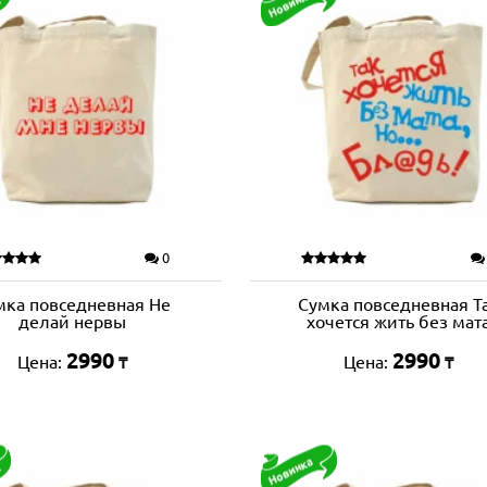
0
мка повседневная Не
Сумка повседневная Т
делай нервы
хочется жить без мат
2990
2990
Цена:
Цена:
₸
₸