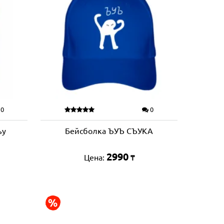
0
0
ъу
Бейсболка ЪУЪ СЪУКА
2990
Цена:
₸