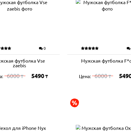
0
жская футболка Vse
Мужская футболка F*c
zaebis
6000
5490
6000
549
а:
Цена:
₸
₸
₸