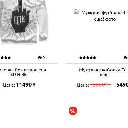
0
стовка без капюшона
Мужская футболка Ест
3D Hello
ещё!
11490
6000
549
Цена:
Цена:
₸
₸