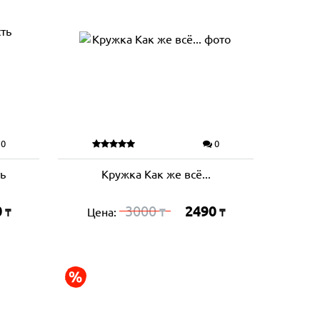
0
0
ь
Кружка Как же всё...
0
3000
2490
Цена:
₸
₸
₸