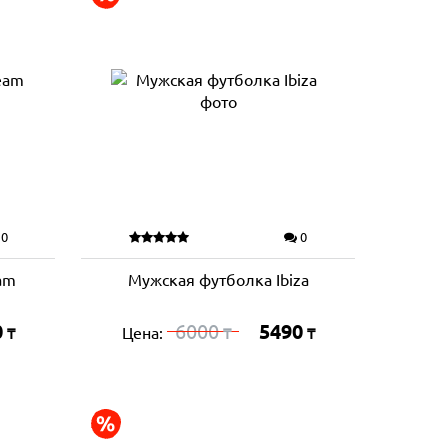
0
0
am
Мужская футболка Ibiza
0
6000
5490
Цена:
₸
₸
₸