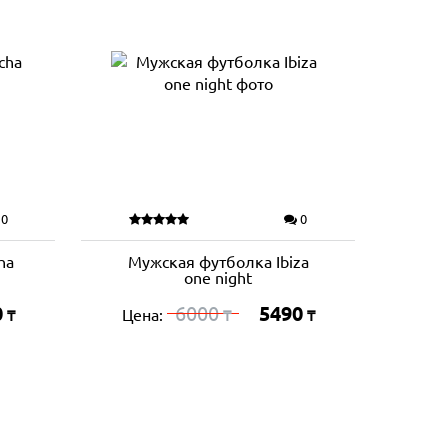
0
0
ha
Мужская футболка Ibiza
one night
0
6000
5490
Цена:
₸
₸
₸