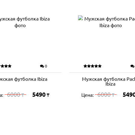
0
жская футболка Ibiza
Мужская футболка Pac
Ibiza
6000
5490
6000
549
а:
Цена:
₸
₸
₸