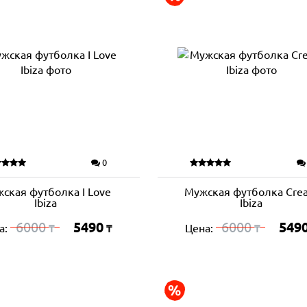
0
ская футболка I Love
Мужская футболка Cre
Ibiza
Ibiza
6000
5490
6000
549
а:
Цена:
₸
₸
₸