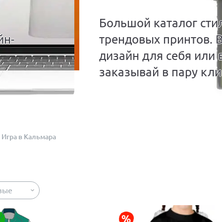
Большой каталог сти
йн-
трендовых принтов. 
дизайн для себя или 
заказывай в пару кли
Игра в Кальмара
вые