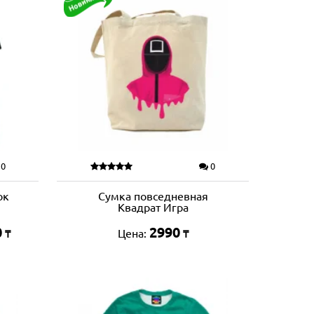
0
0
ок
Сумка повседневная
Квадрат Игра
0
2990
Цена:
₸
₸