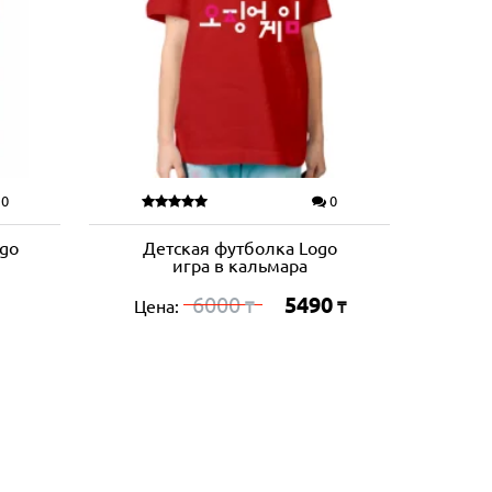
0
0
go
Детская футболка Logo
игра в кальмара
6000
5490
Цена:
₸
₸