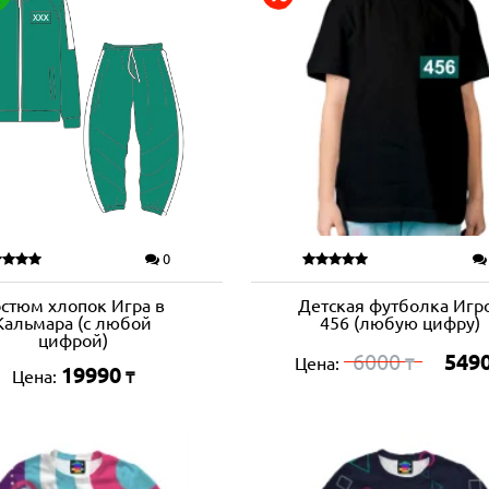
0
стюм хлопок Игра в
Детская футболка Игр
Кальмара (с любой
456 (любую цифру)
цифрой)
6000
549
Цена:
₸
19990
Цена:
₸