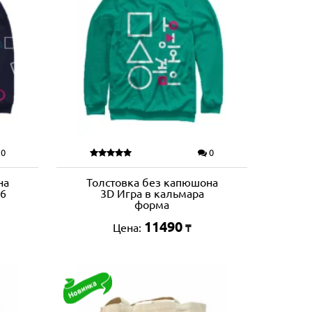
0
0
на
Толстовка без капюшона
56
3D Игра в кальмара
форма
11490
Цена:
₸