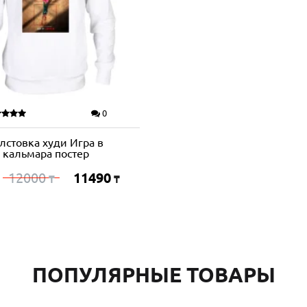
0
лстовка худи Игра в
кальмара постер
12000
11490
:
₸
₸
ПОПУЛЯРНЫЕ ТОВАРЫ