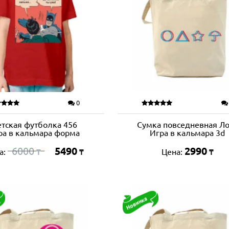
0
тская футболка 456
Сумка повседневная Ло
ра в кальмара форма
Игра в кальмара 3d
6000
5490
2990
а:
Цена:
₸
₸
₸