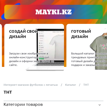
СОЗДАЙ СВОЙ
ГОТОВЫЙ
ДИЗАЙН
ДИЗАЙН
Загрузи свое изображение в
Большой каталог стильны
онлайн-конструкторе, создай
трендовых принтов. Выб
дизайн и оформи заказ прямо на
готовый дизайн для себя 
сайте.
подарок и заказывай в пар
Интернет-магазин футболок с печатью
Каталог
ТНТ
ТНТ
Категории товаров