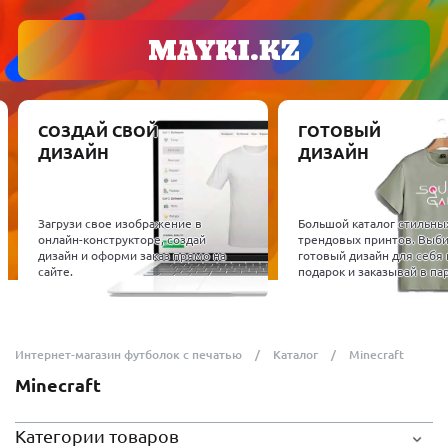
СОЗДАЙ СВОЙ
ГОТОВЫЙ
ДИЗАЙН
ДИЗАЙН
Загрузи свое изображение в
Большой каталог стильны
онлайн-конструкторе, создай
трендовых принтов. Выб
дизайн и оформи заказ прямо на
готовый дизайн для себя 
сайте.
подарок и заказывай в пар
Интернет-магазин футболок с печатью
Каталог
Minecraft
Minecraft
Категории товаров