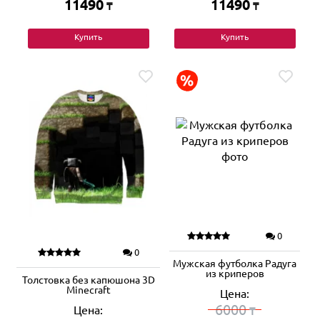
11490
11490
₸
₸
Купить
Купить
0
0
Мужская футболка Радуга
из криперов
Толстовка без капюшона 3D
Minecraft
Цена:
6000
Цена:
₸