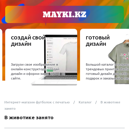
СОЗДАЙ СВОЙ
ГОТОВЫЙ
ДИЗАЙН
ДИЗАЙН
Загрузи свое изображение в
Большой каталог стильны
онлайн-конструкторе, создай
трендовых принтов. Выб
дизайн и оформи заказ прямо на
готовый дизайн для себя 
сайте.
подарок и заказывай в пар
Интернет-магазин футболок с печатью
Каталог
В животике
занято
В животике занято