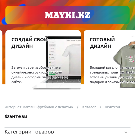
СОЗДАЙ СВОЙ
ГОТОВЫЙ
ДИЗАЙН
ДИЗАЙН
Загрузи свое изображение в
Большой каталог стильны
онлайн-конструкторе, создай
трендовых принтов. Выб
дизайн и оформи заказ прямо на
готовый дизайн для себя 
сайте.
подарок и заказывай в пар
Интернет-магазин футболок с печатью
Каталог
Фэнтези
Фэнтези
Категории товаров