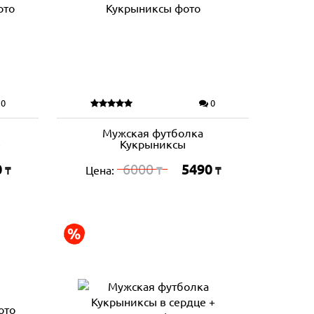
0
0
Мужская футболка
е
Кукрыниксы
0
6000
5490
Цена:
₸
₸
₸