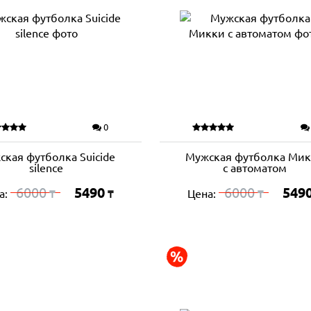
0
ская футболка Suicide
Мужская футболка Ми
silence
с автоматом
6000
5490
6000
549
а:
Цена:
₸
₸
₸