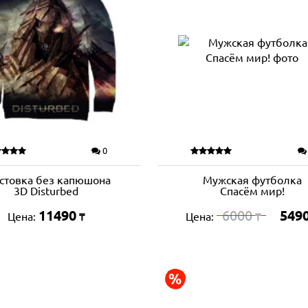
0
стовка без капюшона
Мужская футболка
3D Disturbed
Спасём мир!
11490
6000
549
Цена:
Цена:
₸
₸