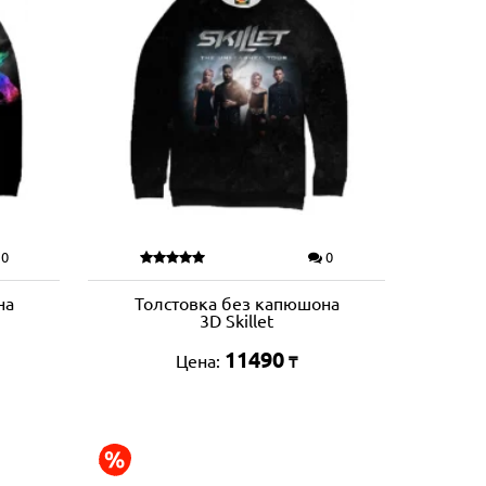
0
0
на
Толстовка без капюшона
3D Skillet
11490
Цена:
₸