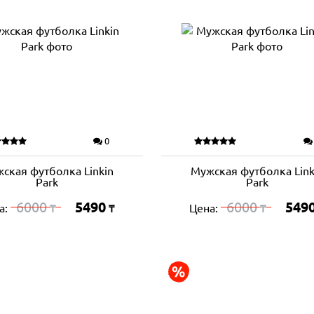
0
ская футболка Linkin
Мужская футболка Link
Park
Park
6000
5490
6000
549
а:
Цена:
₸
₸
₸