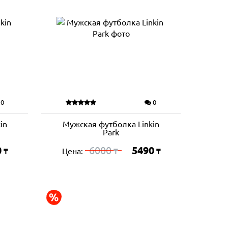
0
0
in
Мужская футболка Linkin
Park
0
6000
5490
Цена:
₸
₸
₸