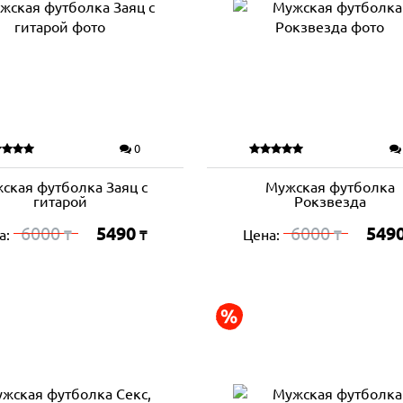
0
ская футболка Заяц с
Мужская футболка
гитарой
Рокзвезда
6000
5490
6000
549
а:
Цена:
₸
₸
₸