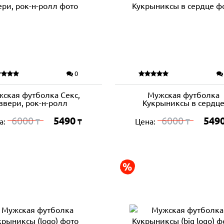
0
ская футболка Секс,
Мужская футболка
звери, рок-н-ролл
Кукрыниксы в сердц
6000
5490
6000
549
а:
Цена:
₸
₸
₸