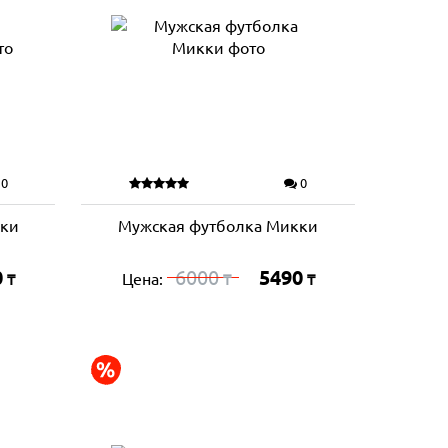
0
0
кки
Мужская футболка Микки
0
6000
5490
Цена:
₸
₸
₸