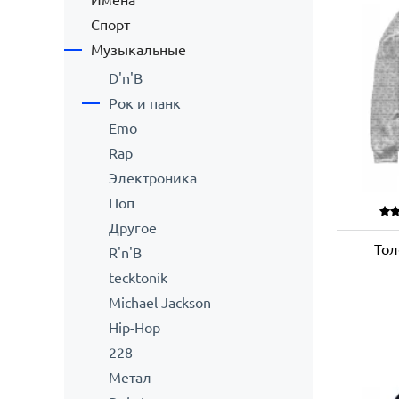
Имена
Спорт
Музыкальные
D'n'B
Рок и панк
Emo
Rap
Электроника
Поп
Другое
Тол
R'n'B
tecktonik
Michael Jackson
Hip-Hop
228
Метал