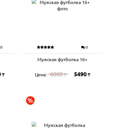
0
0
Мужская футболка 16+
0
6000
5490
Цена:
₸
₸
₸