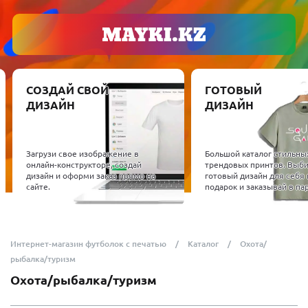
СОЗДАЙ СВОЙ
ГОТОВЫЙ
ДИЗАЙН
ДИЗАЙН
Загрузи свое изображение в
Большой каталог стильны
онлайн-конструкторе, создай
трендовых принтов. Выб
дизайн и оформи заказ прямо на
готовый дизайн для себя 
сайте.
подарок и заказывай в пар
Интернет-магазин футболок с печатью
Каталог
Охота/
рыбалка/туризм
Охота/рыбалка/туризм