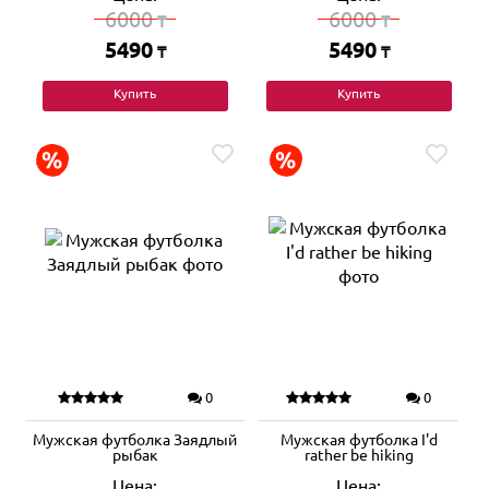
6000
6000
₸
₸
5490
5490
₸
₸
Купить
Купить
0
0
Мужская футболка Заядлый
Мужская футболка I'd
рыбак
rather be hiking
Цена:
Цена: