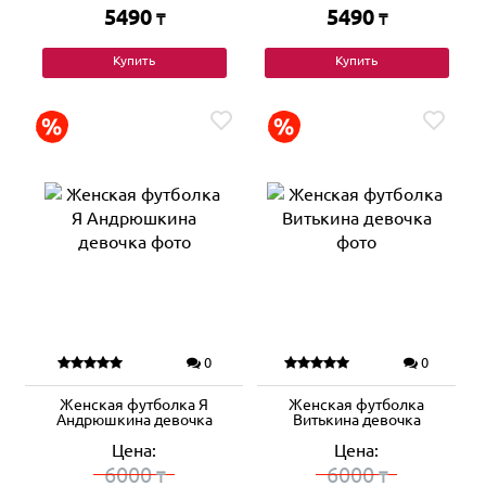
5490
5490
₸
₸
Купить
Купить
0
0
Женская футболка Я
Женская футболка
Андрюшкина девочка
Витькина девочка
Цена:
Цена:
6000
6000
₸
₸