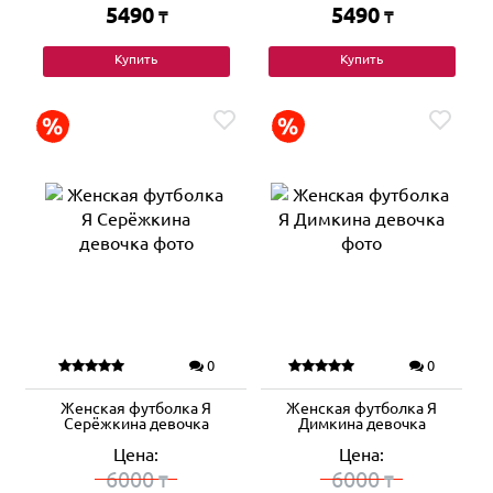
5490
5490
₸
₸
Купить
Купить
0
0
Женская футболка Я
Женская футболка Я
Серёжкина девочка
Димкина девочка
Цена:
Цена:
6000
6000
₸
₸