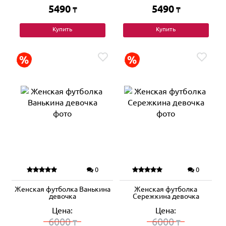
5490
5490
₸
₸
Купить
Купить
0
0
Женская футболка Ванькина
Женская футболка
девочка
Сережкина девочка
Цена:
Цена:
6000
6000
₸
₸