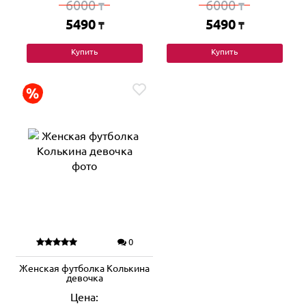
6000
6000
₸
₸
5490
5490
₸
₸
Купить
Купить
0
Женская футболка Колькина
девочка
Цена: