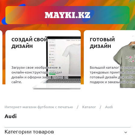
СОЗДАЙ СВОЙ
ГОТОВЫЙ
ДИЗАЙН
ДИЗАЙН
Загрузи свое изображение в
Большой каталог стильны
онлайн-конструкторе, создай
трендовых принтов. Выб
дизайн и оформи заказ прямо на
готовый дизайн для себя 
сайте.
подарок и заказывай в пар
Интернет-магазин футболок с печатью
Каталог
Audi
Audi
Категории товаров