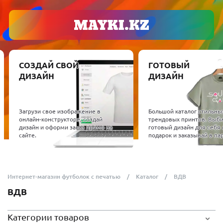
СОЗДАЙ СВОЙ
ГОТОВЫЙ
ДИЗАЙН
ДИЗАЙН
Загрузи свое изображение в
Большой каталог стильны
онлайн-конструкторе, создай
трендовых принтов. Выб
дизайн и оформи заказ прямо на
готовый дизайн для себя 
сайте.
подарок и заказывай в пар
Интернет-магазин футболок с печатью
Каталог
ВДВ
ВДВ
Категории товаров