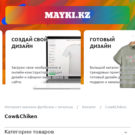
СОЗДАЙ СВОЙ
ГОТОВЫЙ
ДИЗАЙН
ДИЗАЙН
Загрузи свое изображение в
Большой каталог стильны
онлайн-конструкторе, создай
трендовых принтов. Выб
дизайн и оформи заказ прямо на
готовый дизайн для себя 
сайте.
подарок и заказывай в пар
Интернет-магазин футболок с печатью
Каталог
Cow&Chiken
Cow&Chiken
Категории товаров