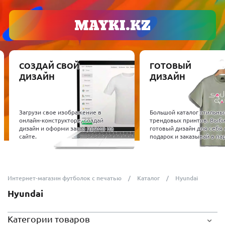
СОЗДАЙ СВОЙ
ГОТОВЫЙ
ДИЗАЙН
ДИЗАЙН
Загрузи свое изображение в
Большой каталог стильны
онлайн-конструкторе, создай
трендовых принтов. Выб
дизайн и оформи заказ прямо на
готовый дизайн для себя 
сайте.
подарок и заказывай в пар
Интернет-магазин футболок с печатью
Каталог
Hyundai
Hyundai
Категории товаров