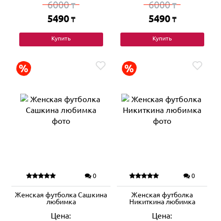
6000
6000
₸
₸
5490
5490
₸
₸
Купить
Купить
0
0
Женская футболка Сашкина
Женская футболка
любимка
Никиткина любимка
Цена:
Цена: