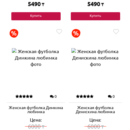
5490
5490
₸
₸
Купить
Купить
0
0
Женская футболка Димкина
Женская футболка
любимка
Денискина любимка
Цена:
Цена:
6000
6000
₸
₸