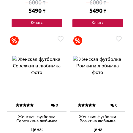
6000
6000
₸
₸
5490
5490
₸
₸
Купить
Купить
0
0
Женская футболка
Женская футболка
Сережкина любимка
Ромкина любимка
Цена:
Цена: