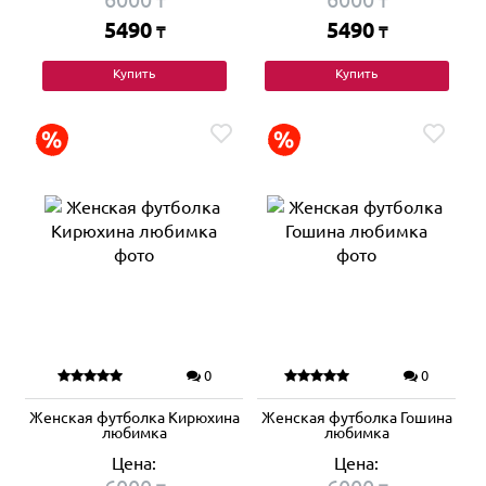
₸
₸
5490
5490
₸
₸
Купить
Купить
0
0
Женская футболка Кирюхина
Женская футболка Гошина
любимка
любимка
Цена:
Цена: