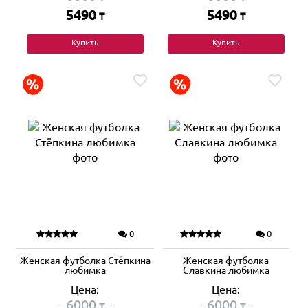
5490
5490
₸
₸
Купить
Купить
0
0
Женская футболка Стёпкина
Женская футболка
любимка
Славкина любимка
Цена:
Цена:
6000
6000
₸
₸