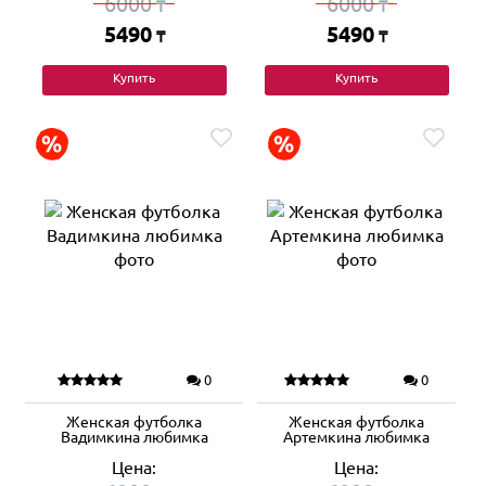
6000
6000
₸
₸
5490
5490
₸
₸
Купить
Купить
0
0
Женская футболка
Женская футболка
Вадимкина любимка
Артемкина любимка
Цена:
Цена: