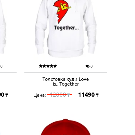
0
0
Толстовка худи Love
is...Together
90
12000
11490
Цена:
₸
₸
₸