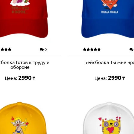
0
болка Готов к труду и
Бейсболка Ты мне нр
обороне
2990
2990
Цена:
Цена:
₸
₸