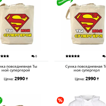
0
мка повседневная Ты
Сумка повседневная 
мой супергерой
моя супергерл
2990
2990
Цена:
Цена:
₸
₸