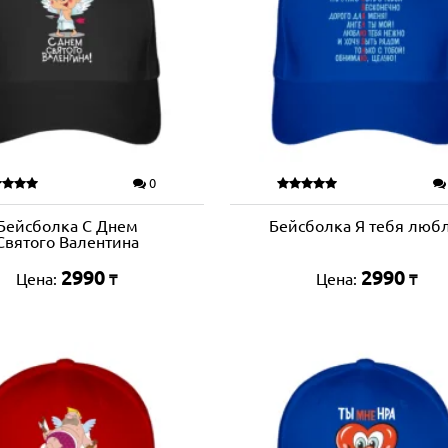
0
Бейсболка С Днем
Бейсболка Я тебя люб
Святого Валентина
2990
2990
Цена:
Цена:
₸
₸