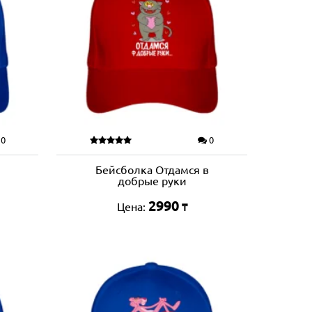
0
0
Бейсболка Отдамся в
добрые руки
2990
Цена:
₸