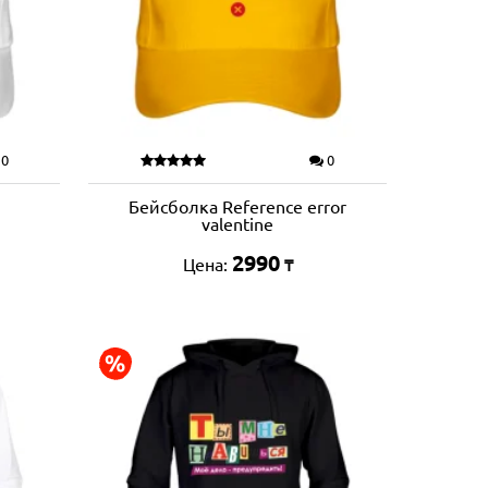
0
0
Бейсболка Reference error
valentine
2990
Цена:
₸