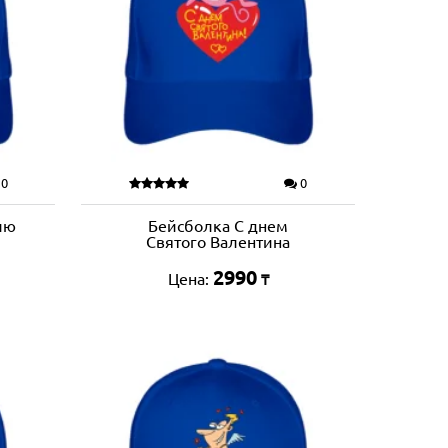
0
0
лю
Бейсболка С днем
Святого Валентина
2990
Цена:
₸