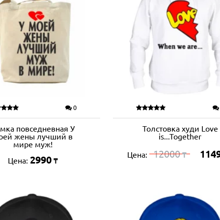
0
мка повседневная У
Толстовка худи Love
оей жены лучший в
is...Together
мире муж!
12000
114
Цена:
₸
2990
Цена:
₸