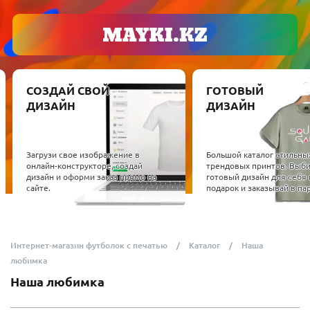
СОЗДАЙ СВОЙ
ГОТОВЫЙ
ДИЗАЙН
ДИЗАЙН
Загрузи свое изображение в
Большой каталог стильны
онлайн-конструкторе, создай
трендовых принтов. Выб
дизайн и оформи заказ прямо на
готовый дизайн для себя 
сайте.
подарок и заказывай в пар
Интернет-магазин футболок с печатью
Каталог
Наша
любимка
Наша любимка