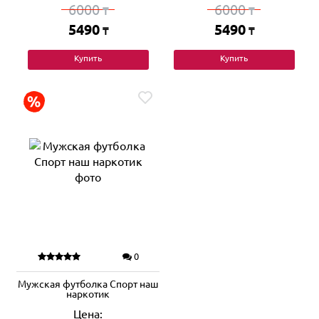
6000
6000
₸
₸
5490
5490
₸
₸
Купить
Купить
0
Мужская футболка Спорт наш
наркотик
Цена: