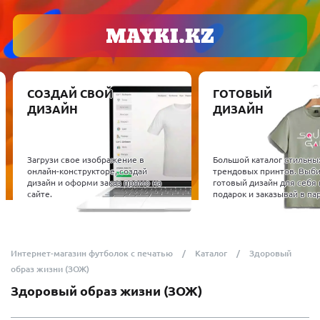
СОЗДАЙ СВОЙ
ГОТОВЫЙ
ДИЗАЙН
ДИЗАЙН
Загрузи свое изображение в
Большой каталог стильны
онлайн-конструкторе, создай
трендовых принтов. Выб
дизайн и оформи заказ прямо на
готовый дизайн для себя 
сайте.
подарок и заказывай в пар
Интернет-магазин футболок с печатью
Каталог
Здоровый
образ жизни (ЗОЖ)
Здоровый образ жизни (ЗОЖ)