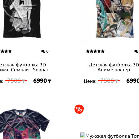
0
етская футболка 3D
Детская футболка 3D
име Семпай - Senpai
Аниме постер
7500
6990
7500
699
а:
Цена:
₸
₸
₸