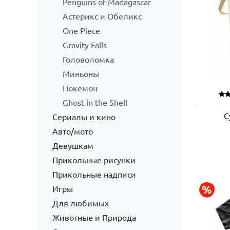
Penguins of Madagascar
Астерикс и Обеликс
One Piece
Gravity Falls
Головоломка
Миньоны
Покемон
Ghost in the Shell
С
Сериалы и кино
Авто/мото
Девушкам
Прикольные рисунки
Прикольные надписи
Игры
Для любимых
Животные и Природа