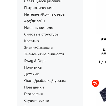
Светящиеся рисунки
Патриотические
Интернет/Компьютеры
Арт/дизайн
Идеальное тело
Силовые структуры
Креатив
Знаки/Символы
Д
Ан
Знаменитые личности
Swag & Dope
Цен
Политика
Детские
Охота/рыбалка/туризм
Праздники
География
Студенческие