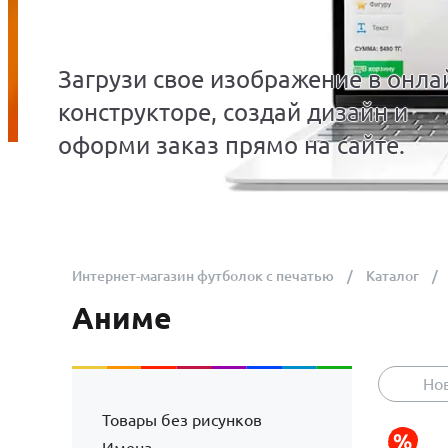
Загрузи свое изображение в онла
конструкторе, создай дизайн и
оформи заказ прямо на сайте.
Интернет-магазин футболок с печатью
Каталог
Аниме
Но
Товары без рисунков