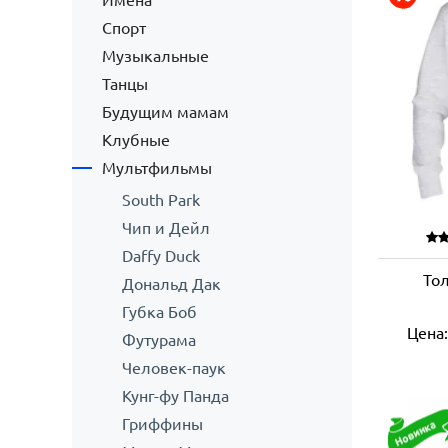
Имена
Спорт
Музыкальные
Танцы
Будущим мамам
Клубные
Мультфильмы
South Park
Чип и Дейл
Daffy Duck
Тол
Дональд Дак
Губка Боб
Цена
Футурама
Человек-паук
Кунг-фу Панда
Гриффины