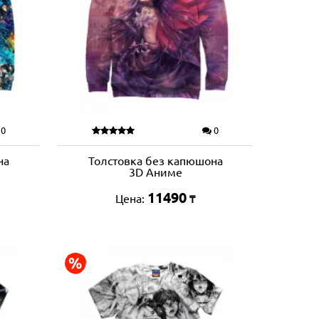
0
0
на
Толстовка без капюшона
3D Аниме
11490
Цена:
₸