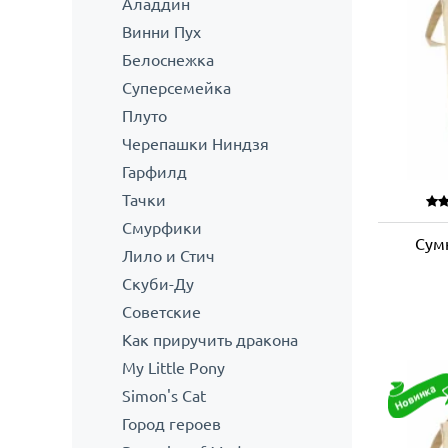
Аладдин
Винни Пух
Белоснежка
Суперсемейка
Плуто
Черепашки Ниндзя
Гарфилд
Тачки
Смурфики
Сумк
Лило и Стич
Скуби-Ду
Советские
Как приручить дракона
My Little Pony
Simon's Cat
Город героев