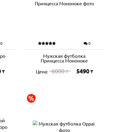
0
0
оро
Мужская футболка
Принцесса Мононоке
0
6000
5490
Цена:
₸
₸
₸