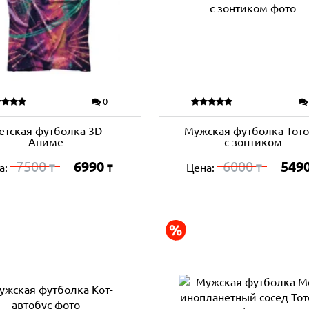
0
етская футболка 3D
Мужская футболка Тот
Аниме
с зонтиком
7500
6990
6000
549
а:
Цена:
₸
₸
₸