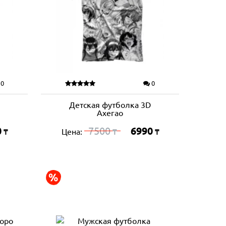
0
0
Детская футболка 3D
Ахегао
0
7500
6990
Цена:
₸
₸
₸