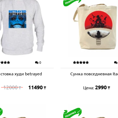
0
стовка худи betrayed
Сумка повседневная Ita
12000
11490
2990
:
Цена:
₸
₸
₸