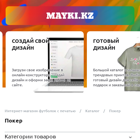
СОЗДАЙ СВОЙ
ГОТОВЫЙ
ДИЗАЙН
ДИЗАЙН
Загрузи свое изображение в
Большой каталог стильны
онлайн-конструкторе, создай
трендовых принтов. Выб
дизайн и оформи заказ прямо на
готовый дизайн для себя 
сайте.
подарок и заказывай в пар
Интернет-магазин футболок с печатью
Каталог
Покер
Покер
Категории товаров