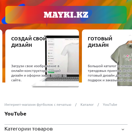
СОЗДАЙ СВОЙ
ГОТОВЫЙ
ДИЗАЙН
ДИЗАЙН
Загрузи свое изображение в
Большой каталог стильны
онлайн-конструкторе, создай
трендовых принтов. Выб
дизайн и оформи заказ прямо на
готовый дизайн для себя 
сайте.
подарок и заказывай в пар
Интернет-магазин футболок с печатью
Каталог
YouTube
YouTube
Категории товаров