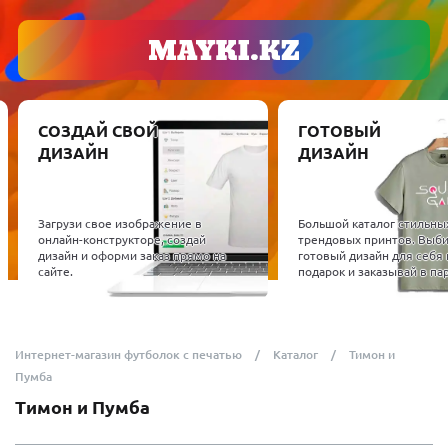
СОЗДАЙ СВОЙ
ГОТОВЫЙ
ДИЗАЙН
ДИЗАЙН
Загрузи свое изображение в
Большой каталог стильны
онлайн-конструкторе, создай
трендовых принтов. Выб
дизайн и оформи заказ прямо на
готовый дизайн для себя 
сайте.
подарок и заказывай в пар
Интернет-магазин футболок с печатью
Каталог
Тимон и
Пумба
Тимон и Пумба