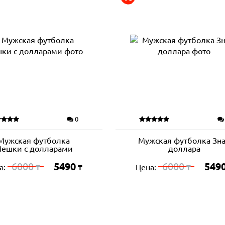
0
Мужская футболка
Мужская футболка Зн
ешки с долларами
доллара
6000
5490
6000
549
а:
Цена:
₸
₸
₸