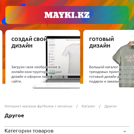
СОЗДАЙ СВОЙ
ГОТОВЫЙ
ДИЗАЙН
ДИЗАЙН
Загрузи свое изображение в
Большой каталог стильны
онлайн-конструкторе, создай
трендовых принтов. Выб
дизайн и оформи заказ прямо на
готовый дизайн для себя 
сайте.
подарок и заказывай в пар
Интернет-магазин футболок с печатью
Каталог
Другое
Другое
Категории товаров