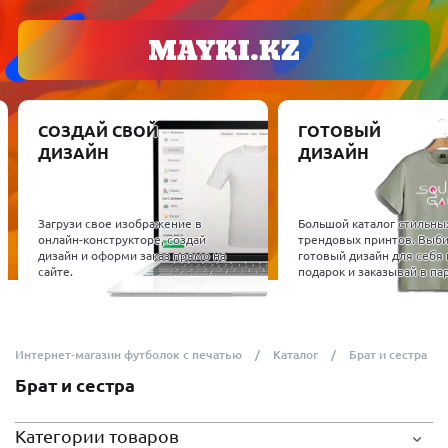
СОЗДАЙ СВОЙ
ГОТОВЫЙ
ДИЗАЙН
ДИЗАЙН
Загрузи свое изображение в
Большой каталог стильны
онлайн-конструкторе, создай
трендовых принтов. Выб
дизайн и оформи заказ прямо на
готовый дизайн для себя 
сайте.
подарок и заказывай в пар
Интернет-магазин футболок с печатью
Каталог
Брат и сестра
Брат и сестра
Категории товаров