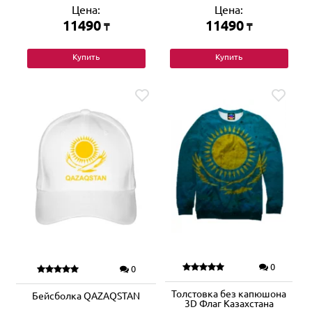
Цена:
Цена:
11490
11490
₸
₸
Купить
Купить
0
0
Толстовка без капюшона
Бейсболка QAZAQSTAN
3D Флаг Казахстана