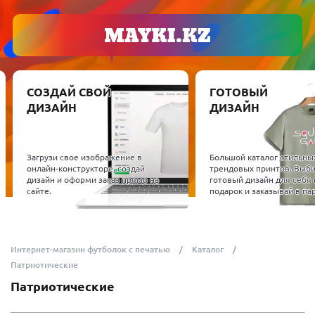
ОЗДАЙ СВОЙ
ГОТОВЫЙ
ИЗАЙН
ДИЗАЙН
рузи свое изображение в
Большой каталог стильных и
айн-конструкторе, создай
трендовых принтов. Выбирай
айн и оформи заказ прямо на
готовый дизайн для себя или в
те.
подарок и заказывай в пару кликов.
Интернет-магазин футболок с печатью
Каталог
Патриотические
Патриотические