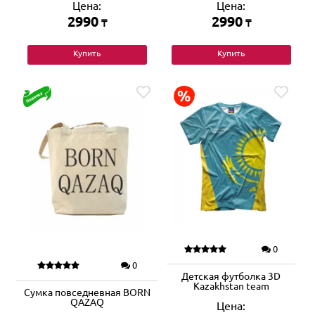
Цена:
Цена:
2990
2990
₸
₸
Купить
Купить
0
0
Детская футболка 3D
Kazakhstan team
Сумка повседневная BORN
QAZAQ
Цена: