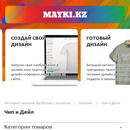
СОЗДАЙ СВОЙ
ГОТОВЫЙ
ДИЗАЙН
ДИЗАЙН
Загрузи свое изображение в
Большой каталог стильны
онлайн-конструкторе, создай
трендовых принтов. Выб
дизайн и оформи заказ прямо на
готовый дизайн для себя 
сайте.
подарок и заказывай в пар
Интернет-магазин футболок с печатью
Каталог
Чип и Дейл
Чип и Дейл
Категории товаров