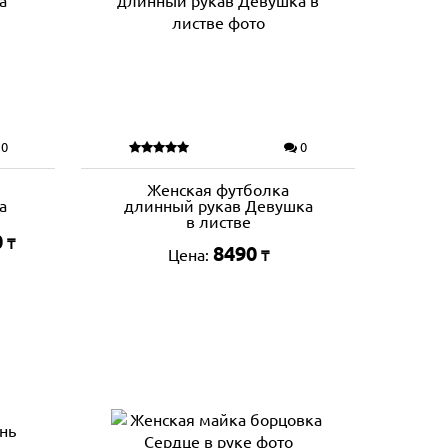
0
0
Женская футболка
а
длинный рукав Девушка
в листве
0
₸
8490
Цена:
₸