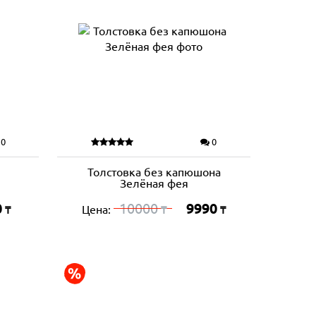
0
0
Толстовка без капюшона
Зелёная фея
0
10000
9990
Цена:
₸
₸
₸