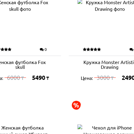
0
нская футболка Fox
Кружка Monster Artisti
skull
Drawing
6000
5490
3000
249
а:
Цена:
₸
₸
₸