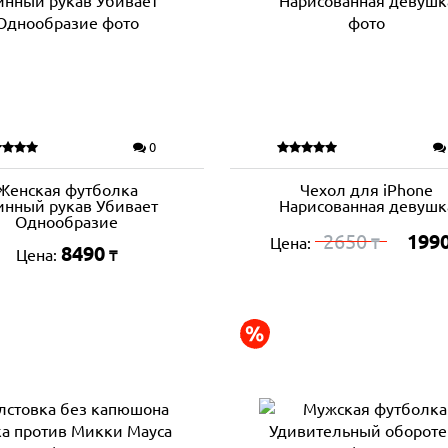
0
Женская футболка
Чехол для iPhone
инный рукав Убивает
Нарисованная девушк
Однообразие
2650
199
Цена:
₸
8490
Цена:
₸