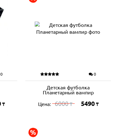
0
0
Детская футболка
Планетарный вампир
0
6000
5490
Цена:
₸
₸
₸