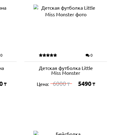
0
0
на
Детская футболка Little
Miss Monster
0
6000
5490
Цена:
₸
₸
₸