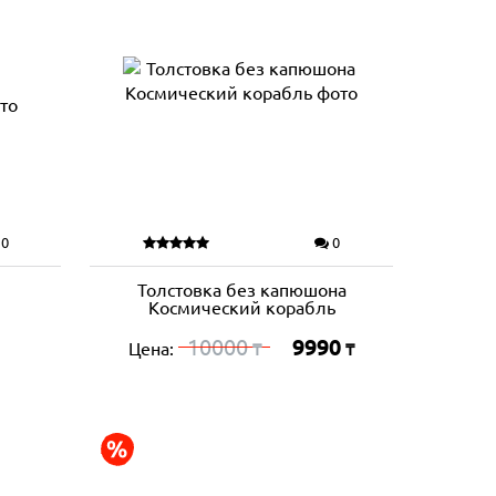
0
0
Толстовка без капюшона
Космический корабль
10000
9990
Цена:
₸
₸