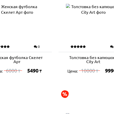
0
ская футболка Скелет
Толстовка без капюшо
Арт
City Art
6000
5490
10000
999
а:
Цена:
₸
₸
₸