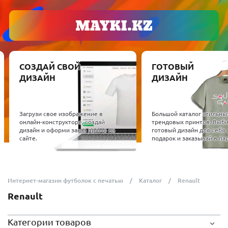
СОЗДАЙ СВОЙ
ГОТОВЫЙ
ДИЗАЙН
ДИЗАЙН
Загрузи свое изображение в
Большой каталог стильны
онлайн-конструкторе, создай
трендовых принтов. Выб
дизайн и оформи заказ прямо на
готовый дизайн для себя 
сайте.
подарок и заказывай в пар
Интернет-магазин футболок с печатью
Каталог
Renault
Renault
Категории товаров