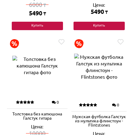
6000
Цена:
₸
5490
5490
₸
₸
Купить
Купить
0
0
Толстовка без капюшона
Мужская футболка Галстук
Галстук гитара
из мультика флинстоун -
Flintstones
Цена:
10000
Цена: