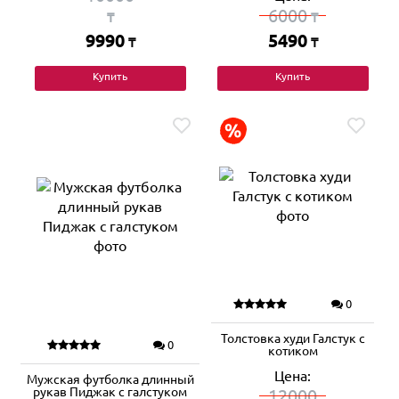
6000
₸
₸
9990
5490
₸
₸
Купить
Купить
0
Толстовка худи Галстук с
0
котиком
Цена:
Мужская футболка длинный
рукав Пиджак с галстуком
12000