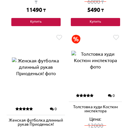
6000
₸
₸
11490
5490
₸
₸
Купить
Купить
0
Толстовка худи Костюм
0
инспектора
Цена:
Женская футболка длинный
рукав Приоденься!
12000