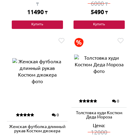
6000
₸
₸
11490
5490
₸
₸
Купить
Купить
0
Толстовка худи Костюм
0
Деда Мороза
Цена:
Женская футболка длинный
рукав Костюм джокера
12000