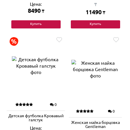
Цена:
₸
8490
₸
11490
₸
Купить
Купить
0
0
Детская футболка Кровавый
галстук
Женская майка борцовка
Gentleman
Цена: