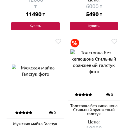
6000
₸
₸
11490
5490
₸
₸
Купить
Купить
0
Толстовка без капюшона
Стильный оранжевый
0
галстук
Цена:
Мужская майка Галстук