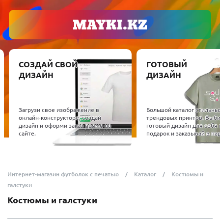
СОЗДАЙ СВОЙ
ГОТОВЫЙ
ДИЗАЙН
ДИЗАЙН
Загрузи свое изображение в
Большой каталог стильны
онлайн-конструкторе, создай
трендовых принтов. Выб
дизайн и оформи заказ прямо на
готовый дизайн для себя 
сайте.
подарок и заказывай в пар
Интернет-магазин футболок с печатью
Каталог
Костюмы и
галстуки
Костюмы и галстуки