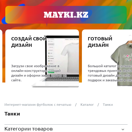
СОЗДАЙ СВОЙ
ГОТОВЫЙ
ДИЗАЙН
ДИЗАЙН
Загрузи свое изображение в
Большой каталог стильны
онлайн-конструкторе, создай
трендовых принтов. Выб
дизайн и оформи заказ прямо на
готовый дизайн для себя 
сайте.
подарок и заказывай в пар
Интернет-магазин футболок с печатью
Каталог
Танки
Танки
Категории товаров