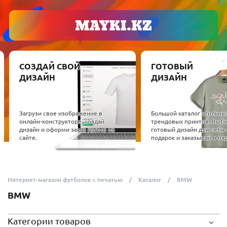
СОЗДАЙ СВОЙ
ГОТОВЫЙ
ДИЗАЙН
ДИЗАЙН
Загрузи свое изображение в
Большой каталог стильны
онлайн-конструкторе, создай
трендовых принтов. Выб
дизайн и оформи заказ прямо на
готовый дизайн для себя 
сайте.
подарок и заказывай в пар
Интернет-магазин футболок с печатью
Каталог
BMW
BMW
Категории товаров