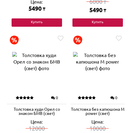
6000
Цена:
₸
5490
₸
5490
₸
Купить
Купить
0
0
Толстовка худи Орел со
Толстовка без капюшона M
знаком БМВ (свет)
power (свет)
Цена:
Цена:
12000
10000