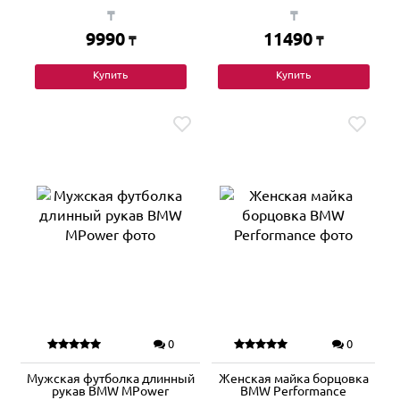
₸
₸
9990
11490
₸
₸
Купить
Купить
0
0
Мужская футболка длинный
Женская майка борцовка
рукав BMW MPower
BMW Performance