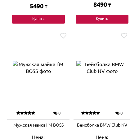
8490
5490
₸
₸
Купить
Купить
0
0
Мужская майка I'M BOSS
Бейсболка BMW Club NV
Цена:
Цена: