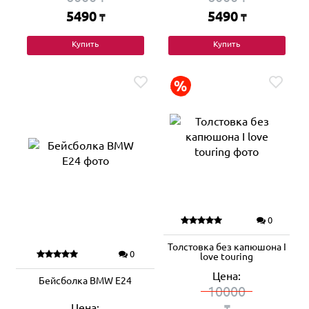
5490
5490
₸
₸
Купить
Купить
0
Толстовка без капюшона I
0
love touring
Цена:
Бейсболка BMW E24
10000
Цена:
₸