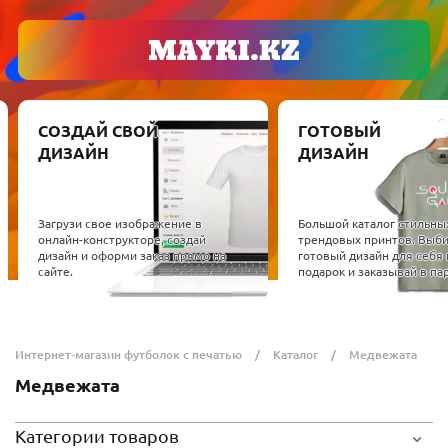
СОЗДАЙ СВОЙ
ГОТОВЫЙ
ДИЗАЙН
ДИЗАЙН
Загрузи свое изображение в
Большой каталог стильны
онлайн-конструкторе, создай
трендовых принтов. Выб
дизайн и оформи заказ прямо на
готовый дизайн для себя 
сайте.
подарок и заказывай в пар
Интернет-магазин футболок с печатью
Каталог
Медвежата
Медвежата
Категории товаров