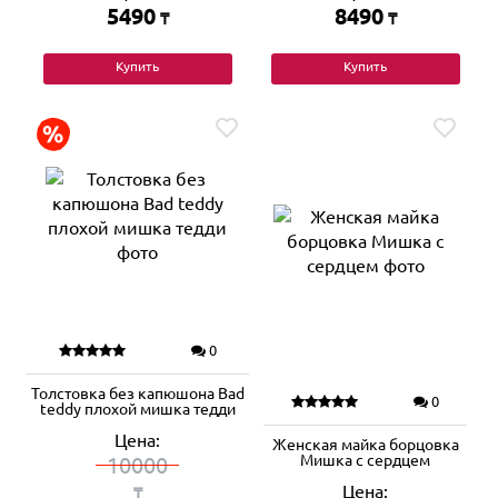
5490
8490
₸
₸
Купить
Купить
0
Толстовка без капюшона Bad
0
teddy плохой мишка тедди
Цена:
Женская майка борцовка
Мишка с сердцем
10000
Цена:
₸