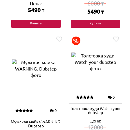
6000
Цена:
₸
5490
₸
5490
₸
Купить
Купить
0
Толстовка худи Watch your
0
dubstep
Цена:
Мужская майка WARNING.
Dubstep
12000