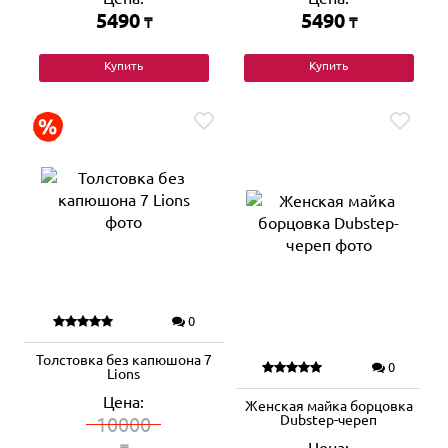
5490
5490
₸
₸
Купить
Купить
0
Толстовка без капюшона 7
0
Lions
Цена:
Женская майка борцовка
Dubstep-череп
10000