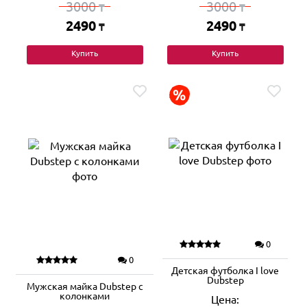
3000
3000
₸
₸
2490
2490
₸
₸
Купить
Купить
0
0
Детская футболка I love
Dubstep
Мужская майка Dubstep с
колонками
Цена: