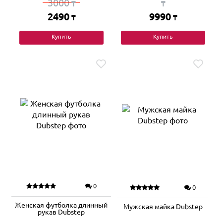
3000
₸
₸
2490
9990
₸
₸
Купить
Купить
0
0
Женская футболка длинный
Мужская майка Dubstep
рукав Dubstep