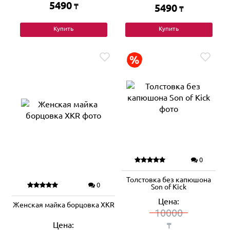
5490
₸
5490
₸
Купить
Купить
0
Толстовка без капюшона
0
Son of Kick
Цена:
Женская майка борцовка XKR
10000
Цена:
₸