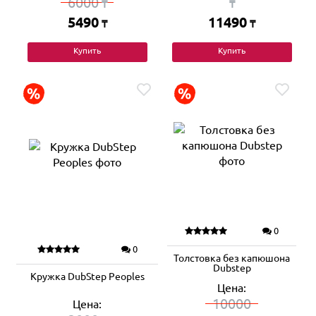
6000
₸
₸
5490
11490
₸
₸
Купить
Купить
0
0
Толстовка без капюшона
Dubstep
Кружка DubStep Peoples
Цена:
10000
Цена: