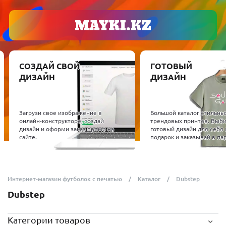
СОЗДАЙ СВОЙ
ГОТОВЫЙ
ДИЗАЙН
ДИЗАЙН
Загрузи свое изображение в
Большой каталог стильны
онлайн-конструкторе, создай
трендовых принтов. Выб
дизайн и оформи заказ прямо на
готовый дизайн для себя 
сайте.
подарок и заказывай в пар
Интернет-магазин футболок с печатью
Каталог
Dubstep
Dubstep
Категории товаров