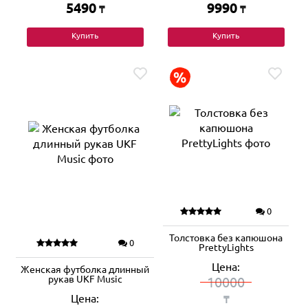
5490
9990
₸
₸
Купить
Купить
0
Толстовка без капюшона
0
PrettyLights
Цена:
Женская футболка длинный
рукав UKF Music
10000
Цена:
₸