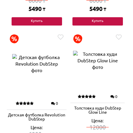
6000
6000
₸
₸
5490
5490
₸
₸
Купить
Купить
0
0
Толстовка худи DubStep
Glow Line
Детская футболка Revolution
DubStep
Цена:
12000
Цена: