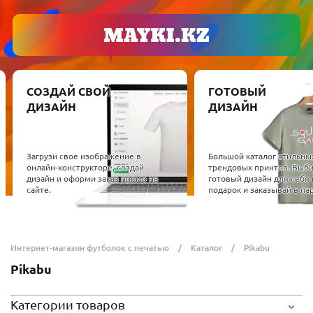
СОЗДАЙ СВОЙ
ГОТОВЫЙ
ДИЗАЙН
ДИЗАЙН
Загрузи свое изображение в
Большой каталог стильны
онлайн-конструкторе, создай
трендовых принтов. Выб
дизайн и оформи заказ прямо на
готовый дизайн для себя 
сайте.
подарок и заказывай в пар
Интернет-магазин футболок с печатью
Каталог
Pikabu
Pikabu
Категории товаров