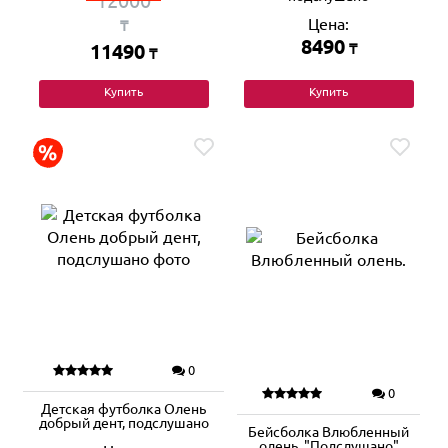
12000
Цена:
₸
8490
11490
₸
₸
Купить
Купить
0
0
Детская футболка Олень
добрый дент, подслушано
Бейсболка Влюбленный
олень. "Подслушано"