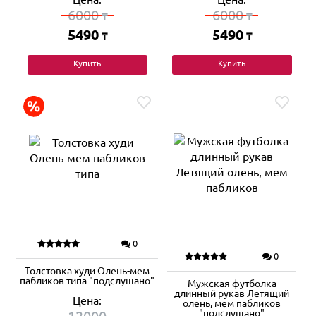
6000
6000
₸
₸
5490
5490
₸
₸
Купить
Купить
0
0
Толстовка худи Олень-мем
пабликов типа "подслушано"
Мужская футболка
длинный рукав Летящий
Цена:
олень, мем пабликов
"подслушано"