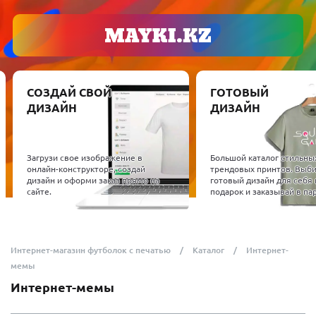
СОЗДАЙ СВОЙ
ГОТОВЫЙ
ДИЗАЙН
ДИЗАЙН
Загрузи свое изображение в
Большой каталог стильны
онлайн-конструкторе, создай
трендовых принтов. Выб
дизайн и оформи заказ прямо на
готовый дизайн для себя 
сайте.
подарок и заказывай в пар
Интернет-магазин футболок с печатью
Каталог
Интернет-
мемы
Интернет-мемы