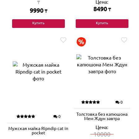
Цена:
₸
8490
9990
₸
₸
Купить
Купить
0
Толстовка без капюшона
0
Мем Ждун завтра
Цена:
Мужская майка Ripndip cat in
pocket
10000