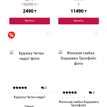
3000
₸
₸
2490
11490
₸
₸
Купить
Купить
0
0
Кружка Четки надо?
Женская майка борцовка
Тролфэйс
Цена: