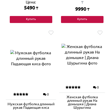
Цена:
₸
5490
₸
9990
₸
Купить
Купить
0
0
Женская футболка
длинный рукав На
Мужская футболка длинный
донышке | Диана
рукав Падающая киса
Шурыгина