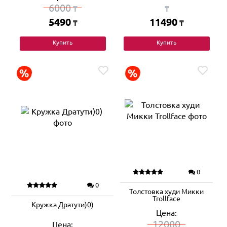
6000
₸
₸
5490
11490
₸
₸
Купить
Купить
0
0
Толстовка худи Микки
Trollface
Кружка Дратути)0)
Цена:
12000
Цена: