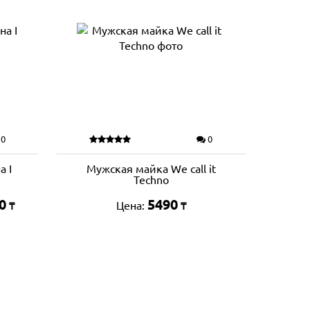
0
0
а I
Мужская майка We call it
Techno
0
5490
Цена:
₸
₸