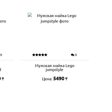
0
0
Мужская майка Lego
d
jumpstyle
0
5490
Цена:
₸
₸