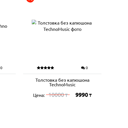
0
0
Толстовка без капюшона
TechnoMusic
10000
9990
Цена:
₸
₸