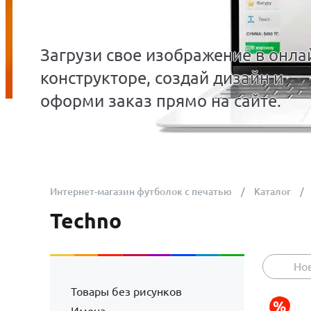
Загрузи свое изображение в онла
конструкторе, создай дизайн и
оформи заказ прямо на сайте.
Интернет-магазин футболок с печатью
Каталог
Techno
Но
Товары без рисунков