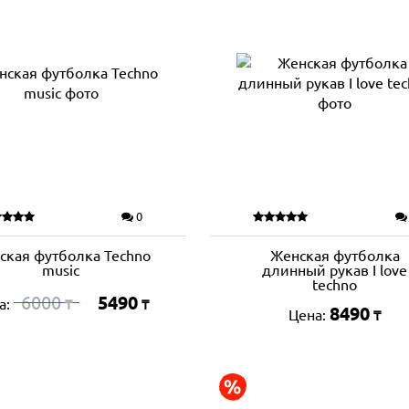
0
ская футболка Techno
Женская футболка
music
длинный рукав I love
techno
6000
5490
а:
₸
₸
8490
Цена:
₸