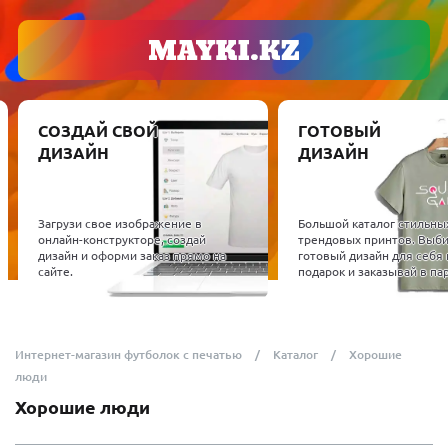
СОЗДАЙ СВОЙ
ГОТОВЫЙ
ДИЗАЙН
ДИЗАЙН
Загрузи свое изображение в
Большой каталог стильны
онлайн-конструкторе, создай
трендовых принтов. Выб
дизайн и оформи заказ прямо на
готовый дизайн для себя 
сайте.
подарок и заказывай в пар
Интернет-магазин футболок с печатью
Каталог
Хорошие
люди
Хорошие люди