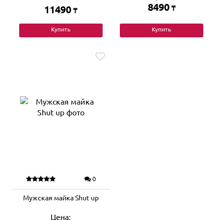
8490
11490
₸
₸
Купить
Купить
0
Мужская майка Shut up
Цена: