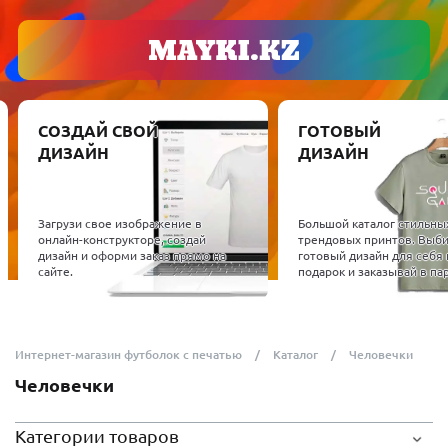
СОЗДАЙ СВОЙ
ГОТОВЫЙ
ДИЗАЙН
ДИЗАЙН
Загрузи свое изображение в
Большой каталог стильны
онлайн-конструкторе, создай
трендовых принтов. Выб
дизайн и оформи заказ прямо на
готовый дизайн для себя 
сайте.
подарок и заказывай в пар
Интернет-магазин футболок с печатью
Каталог
Человечки
Человечки
Категории товаров