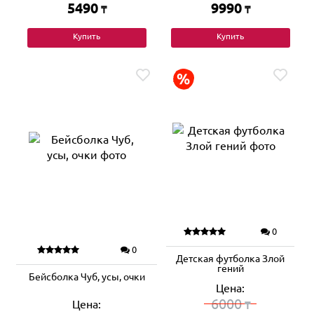
5490
9990
₸
₸
Купить
Купить
0
0
Детская футболка Злой
гений
Бейсболка Чуб, усы, очки
Цена:
6000
Цена:
₸