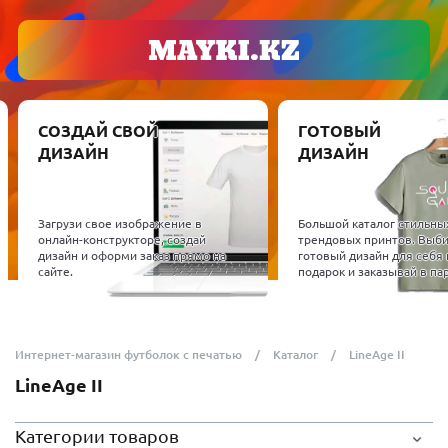
СОЗДАЙ СВОЙ
ГОТОВЫЙ
ДИЗАЙН
ДИЗАЙН
Загрузи свое изображение в
Большой каталог стильны
онлайн-конструкторе, создай
трендовых принтов. Выб
дизайн и оформи заказ прямо на
готовый дизайн для себя 
сайте.
подарок и заказывай в пар
Интернет-магазин футболок с печатью
Каталог
LineAge II
LineAge II
Категории товаров