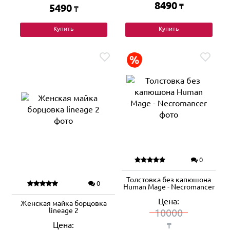
8490
5490
₸
₸
Купить
Купить
0
Толстовка без капюшона
0
Human Mage - Necromancer
Цена:
Женская майка борцовка
lineage 2
10000
Цена:
₸