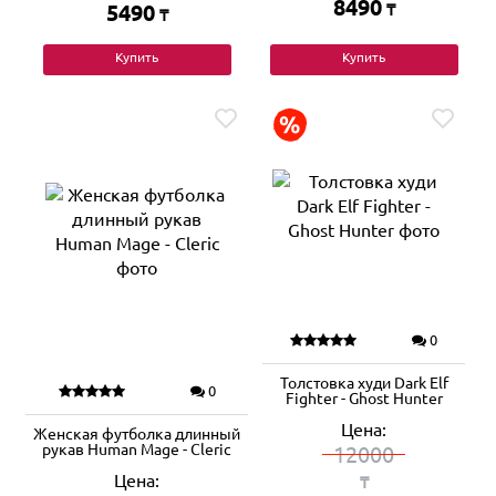
8490
5490
₸
₸
Купить
Купить
0
Толстовка худи Dark Elf
0
Fighter - Ghost Hunter
Цена:
Женская футболка длинный
рукав Human Mage - Cleric
12000
Цена:
₸