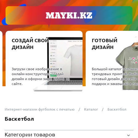
СОЗДАЙ СВОЙ
ГОТОВЫЙ
ДИЗАЙН
ДИЗАЙН
Загрузи свое изображение в
Большой каталог стильны
онлайн-конструкторе, создай
трендовых принтов. Выб
дизайн и оформи заказ прямо на
готовый дизайн для себя 
сайте.
подарок и заказывай в пар
Интернет-магазин футболок с печатью
Каталог
Баскетбол
Баскетбол
Категории товаров