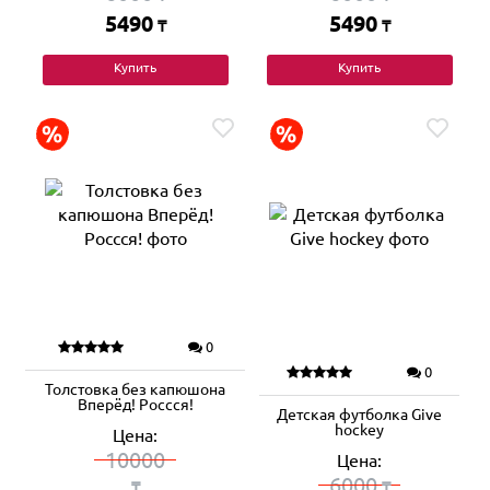
5490
5490
₸
₸
Купить
Купить
0
0
Толстовка без капюшона
Вперёд! Россся!
Детская футболка Give
hockey
Цена:
10000
Цена:
6000
₸
₸