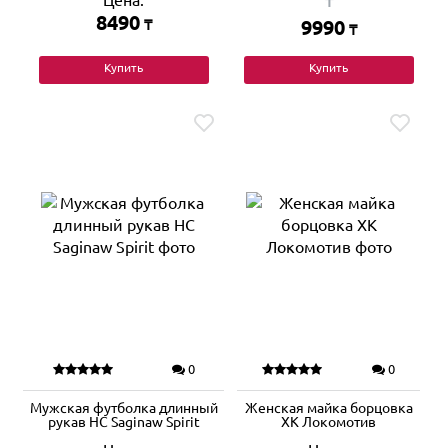
Цена:
₸
8490
₸
9990
₸
Купить
Купить
0
0
Мужская футболка длинный
Женская майка борцовка
рукав HC Saginaw Spirit
ХК Локомотив