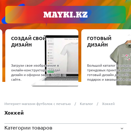
СОЗДАЙ СВОЙ
ГОТОВЫЙ
ДИЗАЙН
ДИЗАЙН
Загрузи свое изображение в
Большой каталог стильны
онлайн-конструкторе, создай
трендовых принтов. Выб
дизайн и оформи заказ прямо на
готовый дизайн для себя 
сайте.
подарок и заказывай в пар
Интернет-магазин футболок с печатью
Каталог
Хоккей
Хоккей
Категории товаров