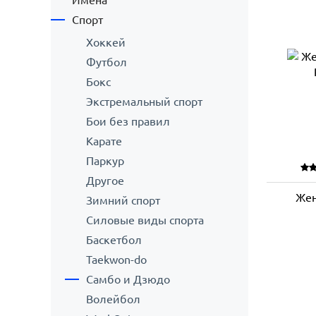
Имена
Спорт
Хоккей
Футбол
Бокс
Экстремальный спорт
Бои без правил
Карате
Паркур
Другое
Жен
Зимний спорт
Силовые виды спорта
Баскетбол
Taekwon-do
Самбо и Дзюдо
Волейбол