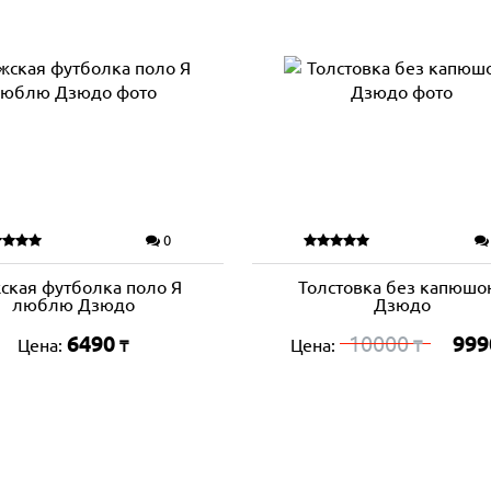
0
ская футболка поло Я
Толстовка без капюшо
люблю Дзюдо
Дзюдо
6490
10000
999
Цена:
Цена:
₸
₸