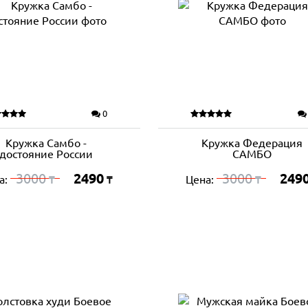
0
Кружка Самбо -
Кружка Федерация
достояние России
САМБО
3000
2490
3000
249
а:
Цена:
₸
₸
₸