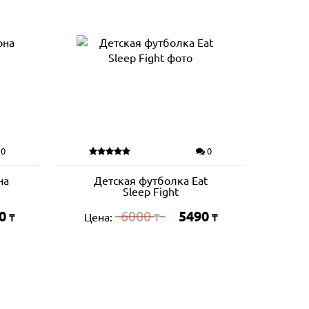
0
0
на
Детская футболка Eat
Sleep Fight
0
6000
5490
Цена:
₸
₸
₸