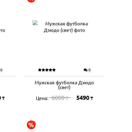
0
0
Мужская футболка Дзюдо
(свет)
0
6000
5490
Цена:
₸
₸
₸