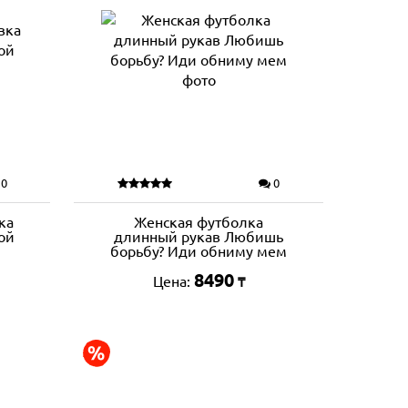
0
0
ка
Женская футболка
ой
длинный рукав Любишь
борьбу? Иди обниму мем
8490
Цена:
₸