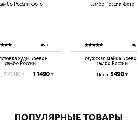
0
лстовка худи Боевое
Мужская майка Боево
самбо России
самбо России
12000
11490
5490
:
Цена:
₸
₸
₸
ПОПУЛЯРНЫЕ ТОВАРЫ