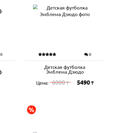
0
0
Детская футболка
ф
Эмблема Дзюдо
6000
5490
Цена:
₸
₸