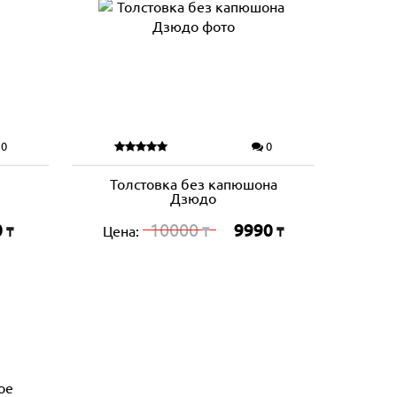
0
0
Толстовка без капюшона
Дзюдо
0
10000
9990
Цена:
₸
₸
₸